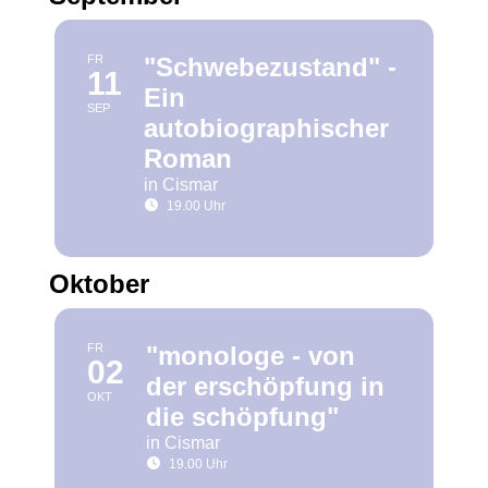
FR
"Schwebezustand" -
11
Ein
SEP
autobiographischer
Roman
in Cismar
19.00 Uhr
Oktober
FR
"monologe - von
02
der erschöpfung in
OKT
die schöpfung"
in Cismar
19.00 Uhr