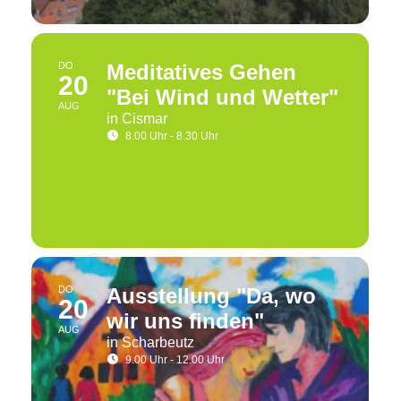
DO
Meditatives Gehen
20
"Bei Wind und Wetter"
AUG
in Cismar
8.00 Uhr - 8.30 Uhr
DO
Ausstellung "Da, wo
20
wir uns finden"
AUG
in Scharbeutz
9.00 Uhr - 12.00 Uhr