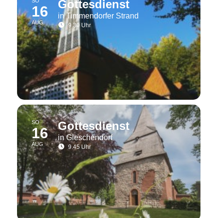
SO
Gottesdienst
16
in Timmendorfer Strand
AUG
9.30 Uhr
SO
Gottesdienst
16
in Gleschendorf
AUG
9.45 Uhr