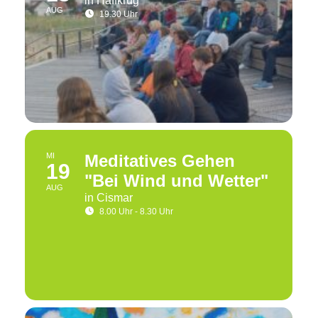
in Haffkrug
AUG
19.30 Uhr
MI
Meditatives Gehen
19
"Bei Wind und Wetter"
AUG
in Cismar
8.00 Uhr - 8.30 Uhr