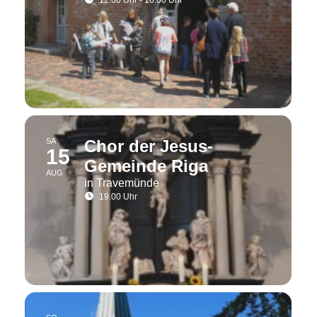
12.00 Uhr - 16.00 Uhr
SA
Chor der Jesus-
15
Gemeinde Riga
AUG
in Travemünde
19.00 Uhr