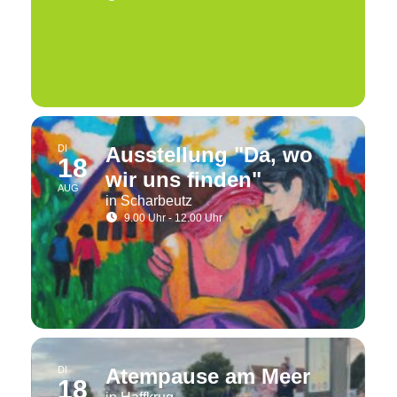
DI
Ausstellung "Da, wo
18
wir uns finden"
AUG
in Scharbeutz
9.00 Uhr - 12.00 Uhr
DI
Atempause am Meer
18