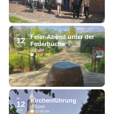
MI
Feier-Abend unter der
12
Federbuche
AUG
in Eutin
17.00 Uhr
MI
Kirchenführung
12
in Süsel
AUG
17.00 Uhr