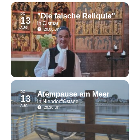
DO
"Die falsche Reliquie"
13
in Cismar
AUG
20.00 Uhr
DO
Atempause am Meer
13
in Niendorf/Ostsee
AUG
20.30 Uhr