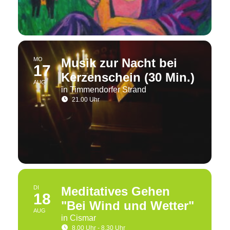
MO
Musik zur Nacht bei
17
Kerzenschein (30 Min.)
AUG
in Timmendorfer Strand
21.00 Uhr
DI
Meditatives Gehen
18
"Bei Wind und Wetter"
AUG
in Cismar
8.00 Uhr - 8.30 Uhr