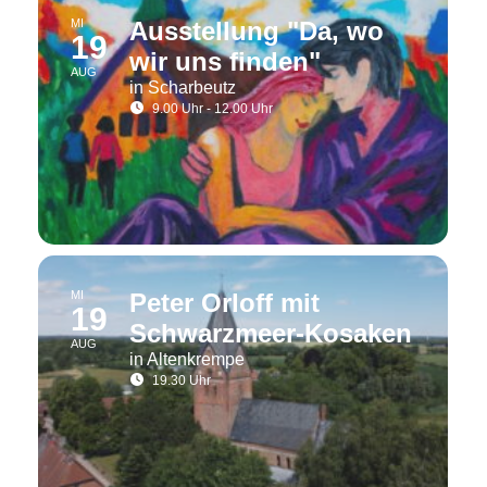
MI
Ausstellung "Da, wo
19
wir uns finden"
AUG
in Scharbeutz
9.00 Uhr - 12.00 Uhr
MI
Peter Orloff mit
19
Schwarzmeer-Kosaken
AUG
in Altenkrempe
19.30 Uhr