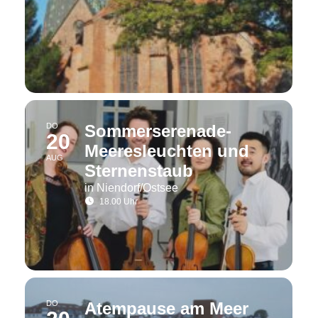
DO
Sommerserenade-
20
Meeresleuchten und
AUG
Sternenstaub
in Niendorf/Ostsee
18.00 Uhr
DO
Atempause am Meer