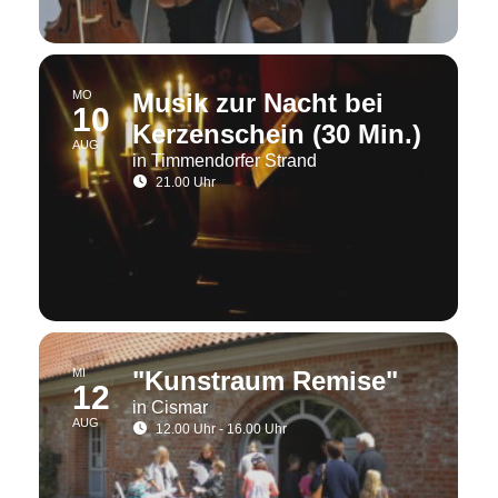
MO
Musik zur Nacht bei
10
Kerzenschein (30 Min.)
AUG
in Timmendorfer Strand
21.00 Uhr
MI
"Kunstraum Remise"
12
in Cismar
AUG
12.00 Uhr - 16.00 Uhr