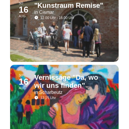
SO
"Kunstraum Remise"
16
in Cismar
AUG
12.00 Uhr - 16.00 Uhr
SO
Vernissage "Da, wo
16
wir uns finden"
AUG
in Scharbeutz
12.15 Uhr