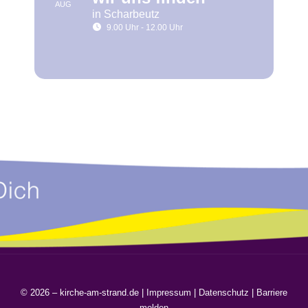
AUG
in Scharbeutz
9.00 Uhr - 12.00 Uhr
© 2026 – kirche-am-strand.de |
Impressum
|
Datenschutz
|
Barriere
melden