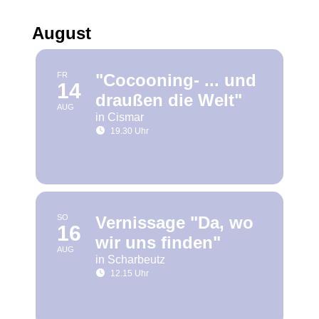
August
Lebensweg Süsel
Kirchen
FR
"Cocooning- ... und
14
draußen die Welt"
AUG
in Cismar
19.30 Uhr
SO
Vernissage "Da, wo
16
wir uns finden"
AUG
in Scharbeutz
12.15 Uhr