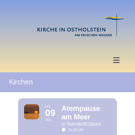
Zum
Inhalt
springen
Toggle
Naviga
Kirchen
Start
Angebote
DO
Atempause
09
am Meer
Veranstaltungen
JUL
in Niendorf/Ostsee
21.00 Uhr
Hochzeit und Taufe