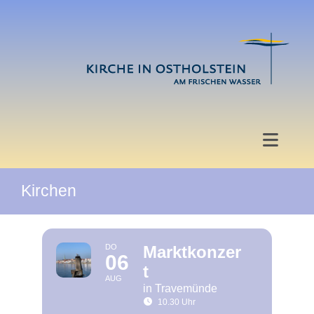
Zum
Inhalt
springen
Toggle
Naviga
Kirchen
Start
Angebote
DO
Marktkonzer
06
t
Veranstaltungen
AUG
in Travemünde
10.30 Uhr
Hochzeit und Taufe