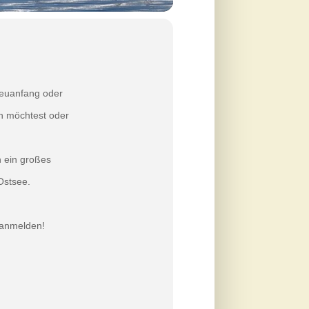
Neuanfang oder
en möchtest oder
n ein großes
Ostsee.
n anmelden!